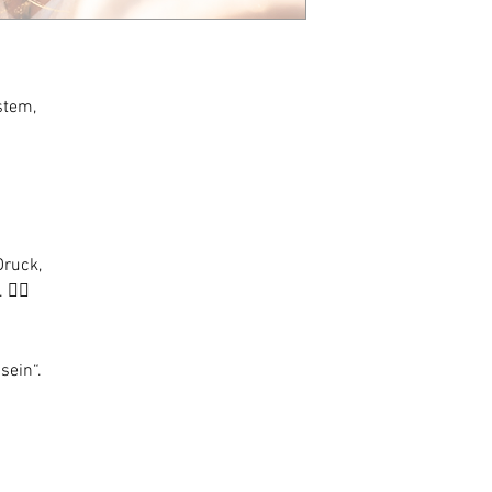
stem,
ruck,
😮‍💨
sein“.