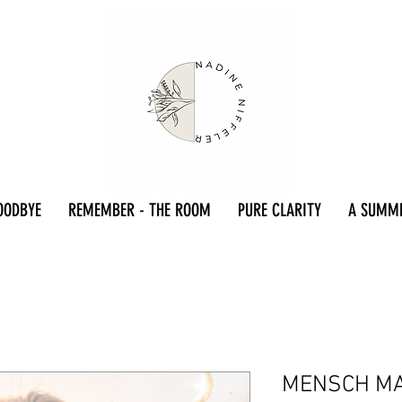
OODBYE
REMEMBER - THE ROOM
PURE CLARITY
A SUMM
MENSCH M