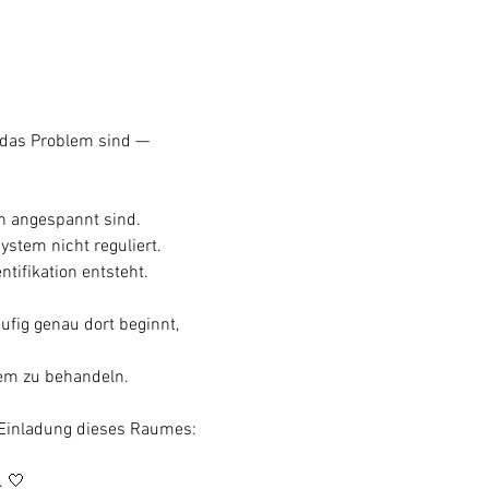
 das Problem sind —
h angespannt sind.
stem nicht reguliert.
tifikation entsteht.
fig genau dort beginnt,
lem zu behandeln.
e Einladung dieses Raumes:
. 🤍